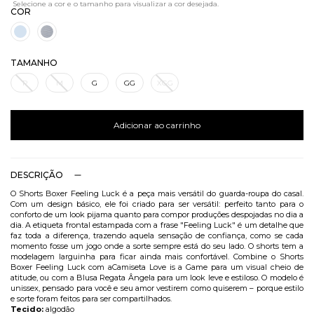
COR
TAMANHO
P
M
G
GG
XGG
Adicionar ao carrinho
DESCRIÇÃO
O Shorts Boxer Feeling Luck é a peça mais versátil do guarda-roupa do casal.
Com um design básico, ele foi criado para ser versátil: perfeito tanto para o
conforto de um look pijama quanto para compor produções despojadas no dia a
dia. A etiqueta frontal estampada com a frase "Feeling Luck" é um detalhe que
faz toda a diferença, trazendo aquela sensação de confiança, como se cada
momento fosse um jogo onde a sorte sempre está do seu lado. O shorts tem a
modelagem larguinha para ficar ainda mais confortável. Combine o Shorts
Boxer Feeling Luck com a
Camiseta Love is a Game
para um visual cheio de
atitude, ou com a
Blusa Regata Ângela
para um look leve e estiloso. O modelo é
unissex, pensado para você e seu amor vestirem como quiserem – porque estilo
e sorte foram feitos para ser compartilhados.
Tecido:
algodão