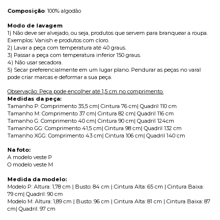
Composição
: 100% algodão
Modo de lavagem
1) Não deve ser alvejado, ou seja, produtos que servem para branquear a roupa.
Exemplos: Vanish e produtos com cloro.
2) Lavar a peça com temperatura até 40 graus.
3) Passar a peça com temperatura inferior 150 graus.
4) Não usar secadora.
5) Secar preferencialmente em um lugar plano. Pendurar as peças no varal
pode criar marcas e deformar a sua peça.
Observação: Peça pode encolher até 1,5 cm no comprimento.
Medidas da peça:
Tamanho P: Comprimento 35,5 cm| Cintura 76 cm| Quadril 110 cm
Tamanho M: Comprimento 37 cm| Cintura 82 cm| Quadril 116 cm
Tamanho G: Comprimento 40 cm| Cintura 90 cm| Quadril 124cm
Tamanho GG: Comprimento 41,5 cm| Cintura 98 cm| Quadril 132 cm
Tamanho XGG: Comprimento 43 cm| Cintura 106 cm| Quadril 140 cm
Na foto:
A modelo veste P
O modelo veste M
Medida da modelo:
Modelo P: Altura: 1,78 cm | Busto: 84 cm | Cintura Alta: 65 cm | Cintura Baixa:
79 cm| Quadril: 90 cm
Modelo M: Altura: 1,89 cm | Busto: 96 cm | Cintura Alta: 81 cm | Cintura Baixa: 87
cm| Quadril: 97 cm