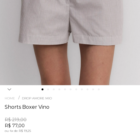
/
HOME
DROP AMORE MIO
Shorts Boxer Vino
R$ 219,00
R$ 77,00
ou
4x
de
R$ 19,25