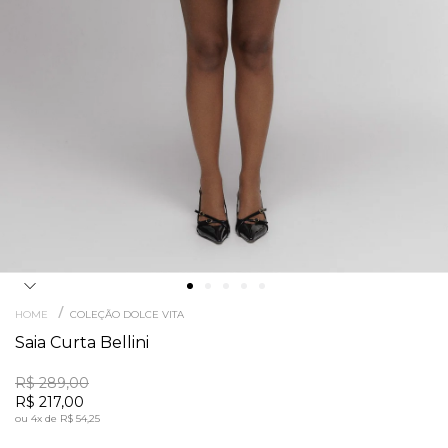
/
HOME
COLEÇÃO DOLCE VITA
Saia Curta Bellini
R$ 289,00
R$ 217,00
ou
4x
de
R$ 54,25