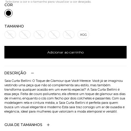
COR
TAMANHO
PP
P
M
G
GG
XGG
Adicionar ao carrinho
DESCRIÇÃO
Saia Curta Bellini: O Toque de Glamour que Você Merece. Você já se imaginou
vestindo uma peça que não só complementa seu estilo, mas também
transforma qualquer ocasião em um evento especial? A Saia Curta Bellini é
essa peça. Feita de couro poliuretano, ela oferece um toque de glamour aos dias
de inverno, enquanto o cós com fecho por dois colchetes e passantes. Com sua
modelagem reta e cintura média, a Saia Curta Bellini é perfeita para quem
busca um visual elegante e moderno Esta saia traz consigo um ar de ousadia e
elegância, ideal para mulheres que valorizam a moda atemporal e versátil.
GUIA DE TAMANHOS