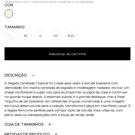
COR
TAMANHO
P
M
G
GG
XGG
Adicionar ao carrinho
DESCRIÇÃO
A Regata Canelada Tropical foi criada para vestir a torcida brasileira com
identidade. Em malha canelada de algodão e modelagem nadador, ela traz um
shape confortável e super cool para acompanhar os jogos da copa e continuar
no guarda-roupa depois. A estampa autoral é o grande destaque, mas a frase
“orgulho de ser brasileira” em diferentes línguas, combinada a uma imagem
exclusiva desenvolvida para a coleção, transforma a peça em manifesto visual. É
a regata feminina perfeita para compor looks de torcida mais urbanos, com
jeans, saias ou sobreposições com a blusa de renda verde.
GUIA DE TAMANHOS
MEDIDAS DE PRODUTO