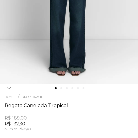
/
HOME
DROP BRASIL
Regata Canelada Tropical
R$ 189,00
R$ 132,30
ou
4x
de
R$ 33,08