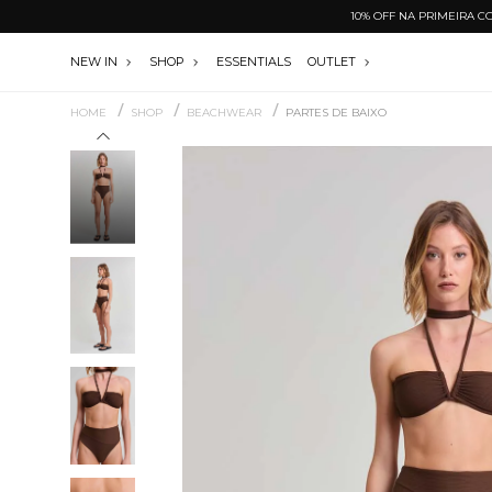
10% OFF NA P
NEW IN
SHOP
ESSENTIALS
OUTLET
/
/
/
HOME
SHOP
BEACHWEAR
PARTES DE BAIXO
-50% OFF