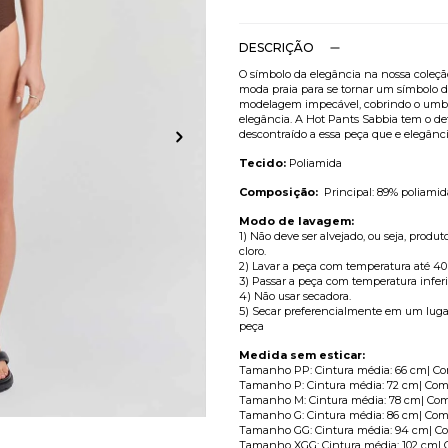
DESCRIÇÃO
O símbolo da elegância na nossa coleç
moda praia para se tornar um símbolo d
modelagem impecável, cobrindo o umbig
elegância. A Hot Pants Sabbia tem o det
descontraído a essa peça que e elegânci
Tecido:
Poliamida
Composição:
Principal: 89% poliamida
Modo de lavagem:
1) Não deve ser alvejado, ou seja, prod
cloro.
2) Lavar a peça com temperatura até 40
3) Passar a peça com temperatura inferi
4) Não usar secadora.
5) Secar preferencialmente em um lugar
peça
Medida sem esticar:
Tamanho PP: Cintura média: 66 cm| Co
Tamanho P: Cintura média: 72 cm| Comp
Tamanho M: Cintura média: 78 cm| Comp
Tamanho G: Cintura média: 86 cm| Comp
Tamanho GG: Cintura média: 94 cm| Co
Tamanho XGG: Cintura média: 102 cm| C