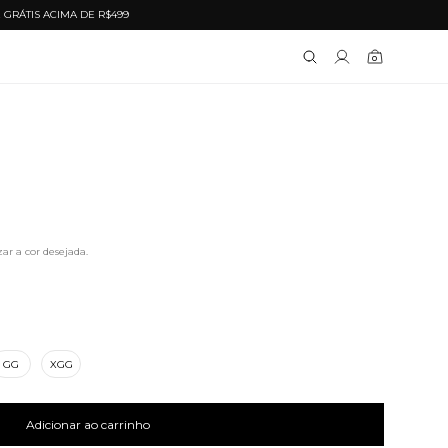
CIMA DE R$499
0
GG
XGG
Adicionar ao carrinho