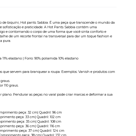
ão de biquíni, Hot pants Sabbia. É uma peça que transcende o mundo da
e sofisticação e praticidade. A Hot Pants Sabbia contém uma
o e contornando o corpo de uma forma que você sinta conforto e
alhe de um recorte frontal na transversal para dar um toque fashion e
a pura.
 11% elastano | Forro: 90% poliamida 10% elastano
utos que servem para branquear a roupa. Exemplos: Vanish e produtos com
 graus.
or 110 graus.
 plano. Pendurar as peças no varal pode criar marcas e deformar a sua
mprimento peça: 32 cm| Quadril: 96 cm
rimento peça: 33 cm| Quadril: 102 cm
rimento peça: 35 cm| Quadril: 108 cm
rimento peça: 36 cm| Quadril: 116 cm
mprimento peça: 37 cm| Quadril: 124 cm
omprimento peça: 38 cm| Quadril: 132 cm