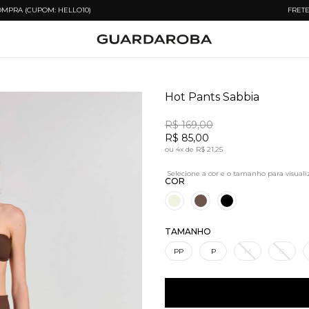
RIMEIRA COMPRA (CUPOM: HELLO10) FRETE GRÁTIS A
Hot Pants Sabbia
R$ 169,00
R$ 85,00
ou
4x
de
R$ 21,25
COR
TAMANHO
PP
P
M
G