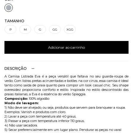
TAMANHO
P
M
G
GG
XGG
Adicionar ao carrinho
DESCRIÇÃO
A Camisa Listrada Eva é a peça versátil que faltava no seu guarda-roupa de
verão. Com listras pretas acinzentadas e botões na cor cinza, essa camisa é ideal
tanto como saída de praia quanto para compor um look casual chic. Seu shape
overesidez proporciona conforto e estilo. Inspirada no estilo descontraído das
praias italianas, a Eva é a essência do verão Spiaggia.
Composição:
100% algodão
Modo de lavagem:
1) Não deve ser alvejado, ou seja, produtos que servem para branquear a roupa.
Exemplos: Vanish e produtos com cloro.
2) Lavar a peça com temperatura até 40 graus.
3) Passar a peça com temperatura inferior 110 graus.
4) Não usar secadora.
5) Secar preferencialmente em um lugar plano. Pendurar as peças no varal