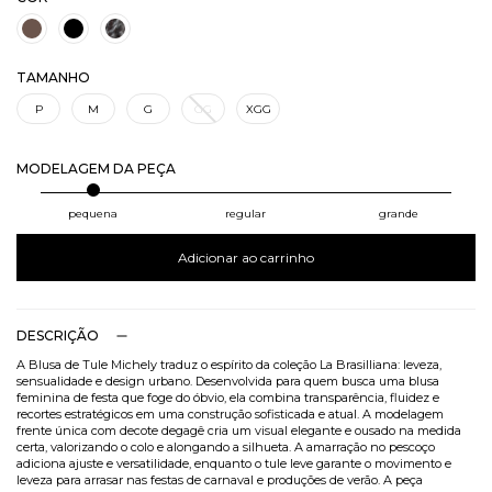
TAMANHO
P
M
G
GG
XGG
MODELAGEM DA PEÇA
pequena
regular
grande
Adicionar ao carrinho
DESCRIÇÃO
A Blusa de Tule Michely traduz o espírito da coleção La Brasilliana: leveza,
sensualidade e design urbano. Desenvolvida para quem busca uma blusa
feminina de festa que foge do óbvio, ela combina transparência, fluidez e
recortes estratégicos em uma construção sofisticada e atual. A modelagem
frente única com decote degagê cria um visual elegante e ousado na medida
certa, valorizando o colo e alongando a silhueta. A amarração no pescoço
adiciona ajuste e versatilidade, enquanto o tule leve garante o movimento e
leveza para arrasar nas festas de carnaval e produções de verão. A peça