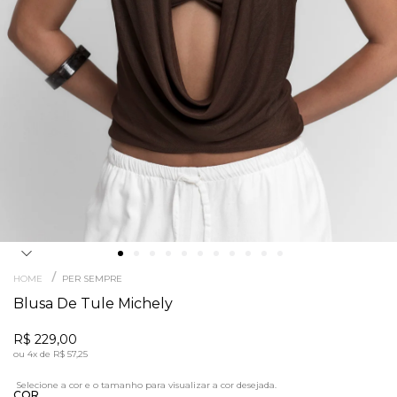
/
HOME
PER SEMPRE
Blusa De Tule Michely
R$ 229,00
ou
4x
de
R$ 57,25
COR