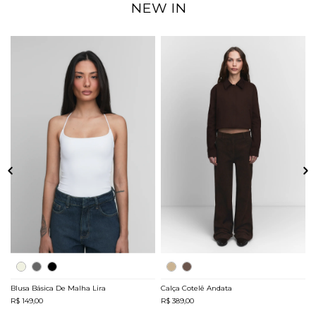
NEW IN
Blusa Básica De Malha Lira
Calça Cotelê Andata
C
R$ 149,00
R$ 389,00
R