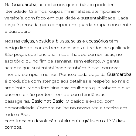
Na
Guardaroba
, acreditamos que o básico pode ter
identidade. Criamos roupas minimalistas, atemporais e
versáteis, com foco em qualidade e sustentabilidade. Cada
peça é pensada para compor um guarda-roupa consciente
e duradouro.
Nossas
calças
,
vestidos
,
blusas
,
saias
e
acessórios
têm
design limpo, cortes bem pensados e tecidos de qualidade.
São peças que funcionam sozinhas ou combinadas, no
escritório ou no fim de semana, sem esforço. A gente
acredita que sustentabilidade também é isso: comprar
menos, comprar melhor. Por isso cada peça da
Guardaroba
é produzida com atenção aos detalhes e respeito ao meio
ambiente. Moda feminina para mulheres que sabem o que
querem e não perdem tempo com tendências
passageiras.
Basic not Basic
: O básico elevado, com
personalidade. Compre online no nosso site e receba em
todo o Brasil
com troca ou devolução totalmente grátis em até 7 dias
corridos.