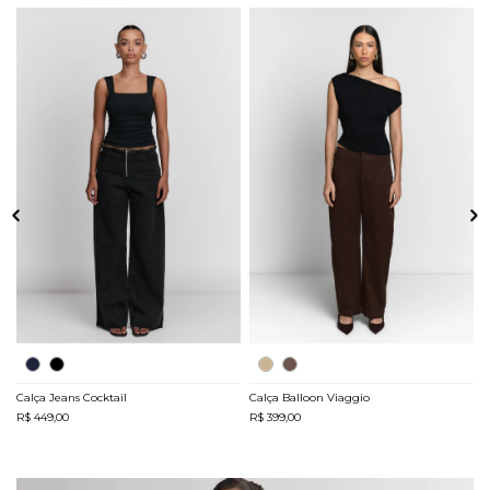
Calça Jeans Cocktail
Calça Balloon Viaggio
B
R$ 449,00
R$ 399,00
R